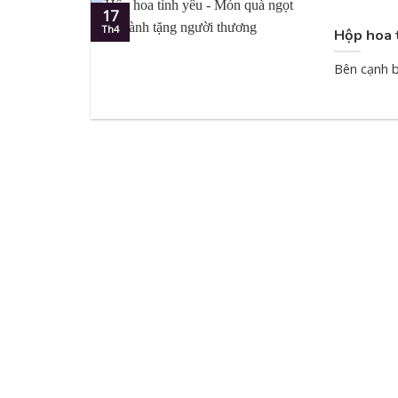
17
Th4
Hộp hoa 
Bên cạnh b