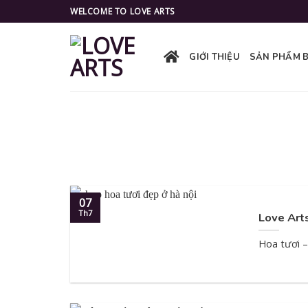
Skip
WELCOME TO LOVE ARTS
to
content
GIỚI THIỆU
SẢN PHẨM 
07
Th7
Love Arts
Hoa tươi –