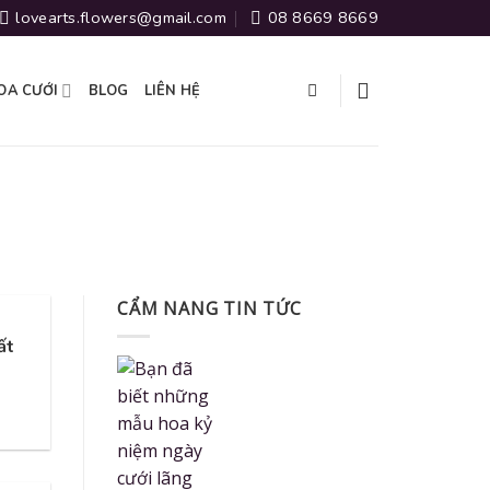
lovearts.flowers@gmail.com
08 8669 8669
OA CƯỚI
BLOG
LIÊN HỆ
CẨM NANG TIN TỨC
ất