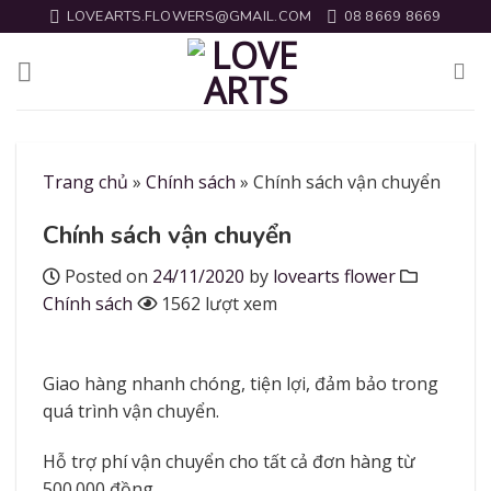
Skip
LOVEARTS.FLOWERS@GMAIL.COM
08 8669 8669
to
content
Trang chủ
»
Chính sách
»
Chính sách vận chuyển
Chính sách vận chuyển
Posted on
24/11/2020
by
lovearts flower
Chính sách
1562 lượt xem
Giao hàng nhanh chóng, tiện lợi, đảm bảo trong
quá trình vận chuyển.
Hỗ trợ phí vận chuyển cho tất cả đơn hàng từ
500.000 đồng.