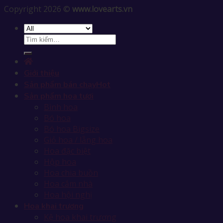
Copyright 2026 ©
www.lovearts.vn
Giới thiệu
Sản phẩm bán chạy
Sản phẩm hoa tươi
Bình hoa
Bó hoa
Bó hoa Bigsize
Giỏ hoa / lẵng hoa
Hoa đặc biệt
Hộp hoa
Hoa chia buồn
Hoa cắm nhà
Hoa hội nghị
Hoa khai trương
Kệ hoa khai trương