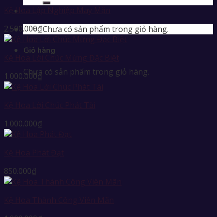
Kệ Hoa Lập Nghiệp May Mắn
2.500.000
₫
Chưa có sản phẩm trong giỏ hàng.
Giỏ hàng
Kệ Hoa Lời Chúc Mừng Đặc Biệt
Chưa có sản phẩm trong giỏ hàng.
1.000.000
₫
Kệ Hoa Lời Chúc Phát Tài
1.000.000
₫
Kệ Hoa Phát Đạt
850.000
₫
Kệ Hoa Thành Công Viên Mãn