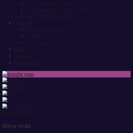
Bình hoa khai trương
Lẵng hoa khai trương để bàn
Décor tiệc khai trương
Hoa cưới
Hoa cưới cầm tay
Combo hoa cầm tay+ hoa xe cưới
Hoa trang trí tiệc cưới
Blog
Liên hệ
Đăng nhập
08 8669 8669
Đăng nhập