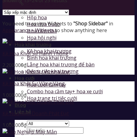
Showing 13–24 of 25 results
Giỏ hoa / lẵng hoa
Hoa đặc biệt
Hộp hoa
You need to assign Widgets to
"Shop Sidebar"
in
Hoa chia buồn
Appearance > Widgets
to show anything here
Hoa cắm nhà
Hoa hội nghị
Hoa khai trương
Kệ hoa khai trương
Kệ Hoa Khởi Sự Hanh Thông
Bình hoa khai trương
Lẵng hoa khai trương để bàn
2.200.000
₫
Décor tiệc khai trương
Hoa cưới
Kệ Hoa Khởi Sự Vững Vàng
Hoa cưới cầm tay
Combo hoa cầm tay+ hoa xe cưới
1.000.000
₫
Hoa trang trí tiệc cưới
Blog
Liên hệ
Kệ Hoa Kinh Doanh Phát Đạt
1.000.000
₫