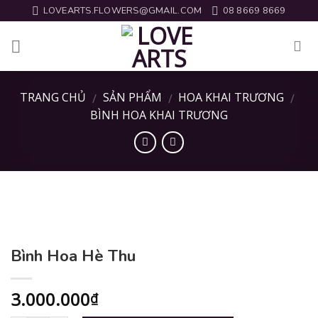
Skip
LOVEARTS.FLOWERS@GMAIL.COM
08 8669 8669
to
content
TRANG CHỦ
SẢN PHẨM
HOA KHAI TRƯƠNG
/
/
/
BÌNH HOA KHAI TRƯƠNG
Bình Hoa Hè Thu
3.000.000
₫