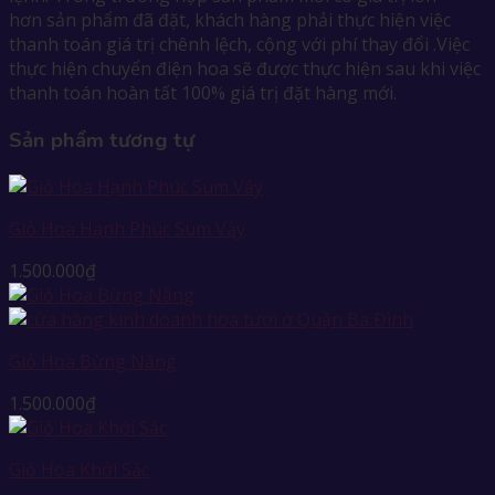
hơn sản phẩm đã đặt, khách hàng phải thực hiện việc
thanh toán giá trị chênh lệch, cộng với phí thay đổi .Việc
thực hiện chuyển điện hoa sẽ được thực hiện sau khi việc
thanh toán hoàn tất 100% giá trị đặt hàng mới.
Sản phẩm tương tự
Giỏ Hoa Hạnh Phúc Sum Vầy
1.500.000
₫
Giỏ Hoa Bừng Nắng
1.500.000
₫
Giỏ Hoa Khởi Sắc