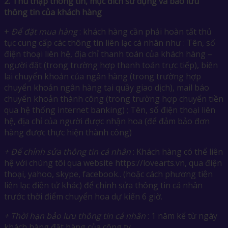
2.
Thu thập thông tin, mục đích sử dụng và bảo lưu
thông tin của khách hàng
+
Để đặt mua hàng
: khách hàng cần phải hoàn tất thủ
tục cung cấp các thông tin liên lạc cá nhân như : Tên, số
điện thoại liên hệ, địa chỉ thanh toán của khách hàng –
người đặt (trong trường hợp thanh toán trực tiếp), biên
lai chuyển khoản của ngân hàng (trong trường hợp
chuyển khoản ngân hàng tại quầy giao dịch), mail báo
chuyển khoản thành công (trong trường hợp chuyển tiền
qua hệ thống internet banking) ; Tên, số điện thoại liên
hệ, địa chỉ của người được nhận hoa (để đảm bảo đơn
hàng được thực hiện thành công)
+ Để chỉnh sửa thông tin cá nhân
: Khách hàng có thể liên
hệ với chúng tôi qua website https://lovearts.vn, qua điện
thoại, yahoo, skype, facebook.. (hoặc cách phương tiện
liên lạc điện tử khác) để chỉnh sửa thông tin cá nhân
trước thời điểm chuyển hoa dự kiến 6 giờ.
+ Thời hạn bảo lưu thông tin cá nhân
: 1 năm kể từ ngày
khách hàng đặt hàng của công ty