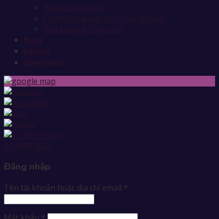
Hoa cưới cầm tay
Combo hoa cầm tay+ hoa xe cưới
Hoa trang trí tiệc cưới
Blog
Liên hệ
Đăng nhập
08 8669 8669
Đăng nhập
Tên tài khoản hoặc địa chỉ email
*
Mật khẩu
*