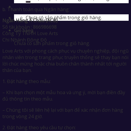
b. Thanh toán qua Ngân hàng:
Chưa có sản phẩm trong giỏ hàng.
Ngân Hàng Á Châu (ACB)
Số tài khoản : 866986698
Giỏ hàng
Công Ty TNHH Love Arts
Chi Nhánh Đông Đô
Chưa có sản phẩm trong giỏ hàng.
Love Arts với phong cách phục vụ chuyên nghiệp, đội ngũ
nhân viên trong trang phục truyền thống sẽ thay bạn nói
lời chúc mừng hoặc chia buồn chân thành nhất tới người
thân của bạn.
1. Đặt hàng theo mẫu:
– Khi bạn chọn một mẫu hoa và ưng ý, mời bạn điền đầy
đủ thông tin theo mẫu.
– Chúng tôi sẽ liên hệ lại với bạn để xác nhận đơn hàng
trong vòng 24 giờ.
2. Đặt hàng theo yêu cầu tự chọn: