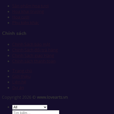
Sản phẩm hoa tươi
Hoa khai trương
Hoa cưới
Phụ kiện khác
Chính sách
Chính Sách bảo mật
Chính Sách đổi trả hàng
Chính Sách giao Hàng
Chính sách thanh toán
Trang chủ
Giới thiệu
Liên hệ
Dự án
Copyright 2026 ©
www.lovearts.vn