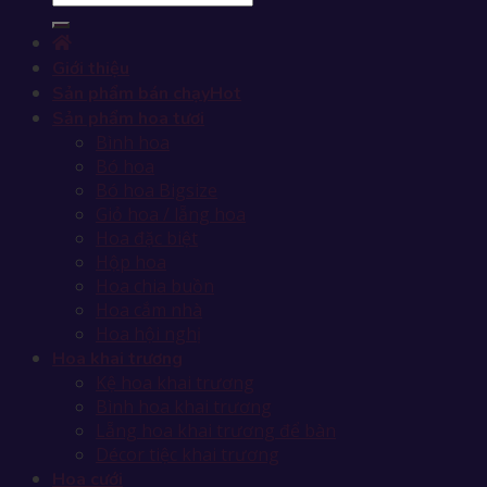
Giới thiệu
Sản phẩm bán chạy
Sản phẩm hoa tươi
Bình hoa
Bó hoa
Bó hoa Bigsize
Giỏ hoa / lẵng hoa
Hoa đặc biệt
Hộp hoa
Hoa chia buồn
Hoa cắm nhà
Hoa hội nghị
Hoa khai trương
Kệ hoa khai trương
Bình hoa khai trương
Lẵng hoa khai trương để bàn
Décor tiệc khai trương
Hoa cưới