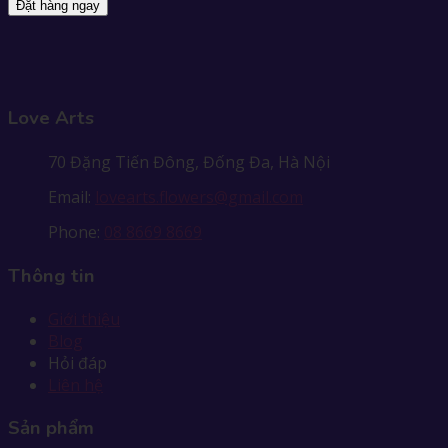
Đặt hàng ngay
Love Arts
70 Đặng Tiến Đông, Đống Đa, Hà Nội
Email:
lovearts.flowers@gmail.com
Phone:
08 8669 8669
Thông tin
Giới thiệu
Blog
Hỏi đáp
Liên hệ
Sản phẩm