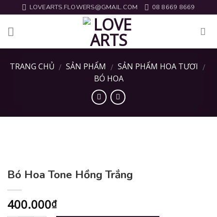
Skip
LOVEARTS.FLOWERS@GMAIL.COM
08 8669 8669
to
content
TRANG CHỦ
SẢN PHẨM
SẢN PHẨM HOA TƯƠI
/
/
/
BÓ HOA
Bó Hoa Tone Hồng Trắng
400.000
₫