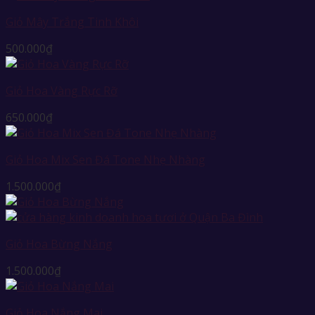
Giỏ Mây Trắng Tinh Khôi
500.000
₫
Giỏ Hoa Vàng Rực Rỡ
650.000
₫
Giỏ Hoa Mix Sen Đá Tone Nhẹ Nhàng
1.500.000
₫
Giỏ Hoa Bừng Nắng
1.500.000
₫
Giỏ Hoa Nắng Mai