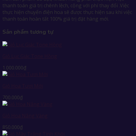
thanh toán giá trị chênh lệch, cộng với phí thay đổi .Việc
thực hiện chuyển điện hoa sẽ được thực hiện sau khi việc
thanh toán hoàn tất 100% giá trị đặt hàng mới.
Sản phẩm tương tự
Giỏ Lục Giác Tone Hồng
1.000.000
₫
Giỏ Hoa Tươi Mới
700.000
₫
Giỏ Hoa Nắng Vàng
850.000
₫