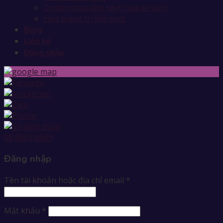
Combo hoa cầm tay+ hoa xe cưới
Hoa trang trí tiệc cưới
Blog
Liên hệ
Đăng nhập
08 8669 8669
Đăng nhập
Tên tài khoản hoặc địa chỉ email
*
Mật khẩu
*