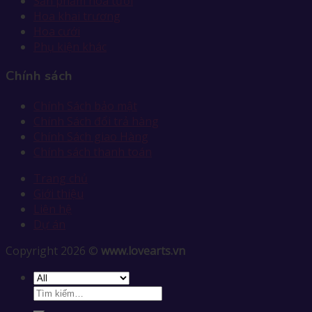
Sản phẩm hoa tươi
Hoa khai trương
Hoa cưới
Phụ kiện khác
Chính sách
Chính Sách bảo mật
Chính Sách đổi trả hàng
Chính Sách giao Hàng
Chính sách thanh toán
Trang chủ
Giới thiệu
Liên hệ
Dự án
Copyright 2026 ©
www.lovearts.vn