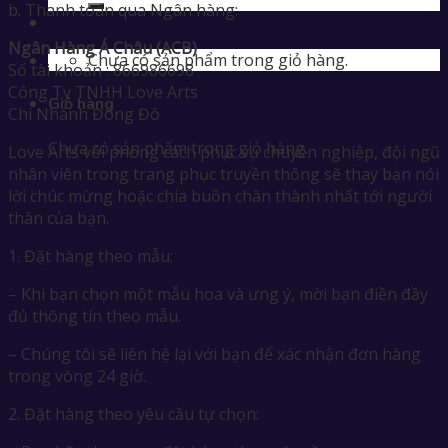
b. Thanh toán qua Ngân hàng:
Ngân Hàng Á Châu (ACB)
Chưa có sản phẩm trong giỏ hàng.
Số tài khoản : 866986698
Công Ty TNHH Love Arts
Giỏ hàng
Chi Nhánh Đông Đô
Chưa có sản phẩm trong giỏ hàng.
Love Arts với phong cách phục vụ chuyên nghiệp, đội ngũ
nhân viên trong trang phục truyền thống sẽ thay bạn nói
lời chúc mừng hoặc chia buồn chân thành nhất tới người
thân của bạn.
1. Đặt hàng theo mẫu:
– Khi bạn chọn một mẫu hoa và ưng ý, mời bạn điền đầy
đủ thông tin theo mẫu.
– Chúng tôi sẽ liên hệ lại với bạn để xác nhận đơn hàng
trong vòng 24 giờ.
2. Đặt hàng theo yêu cầu tự chọn: