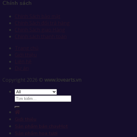
Chính sách
Chính Sách bảo mật
Chính Sách đổi trả hàng
Chính Sách giao Hàng
Chính sách thanh toán
Trang chủ
Giới thiệu
Liên hệ
Dự án
Copyright 2026 ©
www.lovearts.vn
Giới thiệu
Sản phẩm bán chạy
Sản phẩm hoa tươi