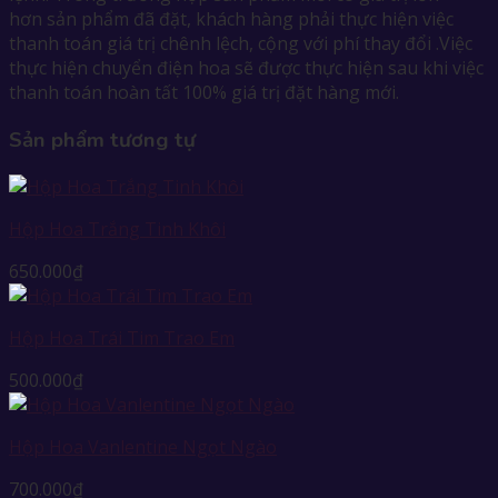
hơn sản phẩm đã đặt, khách hàng phải thực hiện việc
thanh toán giá trị chênh lệch, cộng với phí thay đổi .Việc
thực hiện chuyển điện hoa sẽ được thực hiện sau khi việc
thanh toán hoàn tất 100% giá trị đặt hàng mới.
Sản phẩm tương tự
Hộp Hoa Trắng Tinh Khôi
650.000
₫
Hộp Hoa Trái Tim Trao Em
500.000
₫
Hộp Hoa Vanlentine Ngọt Ngào
700.000
₫