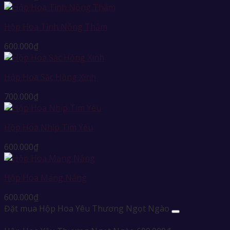
Hộp Hoa Tình Nồng Thắm
600.000
₫
Hộp Hoa Sắc Hồng Xinh
700.000
₫
Hộp Hoa Nhịp Tim Yêu
600.000
₫
Hộp Hoa Mang Nắng
600.000
₫
Đặt mua Hộp Hoa Yêu Thương Ngọt Ngào