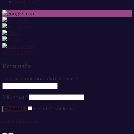
Đăng nhập
08 8669 8669
Đăng nhập
Tên tài khoản hoặc địa chỉ email
*
Mật khẩu
*
Ghi nhớ mật khẩu
Đăng nhập
Quên mật khẩu?