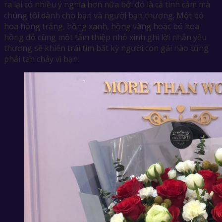
ra lại có nhiều ý nghĩa hơn nữa bởi đó là cả tình cảm mà
chúng tôi dành cho bạn và người bạn thương. Một bó
hoa hồng trắng, hồng xanh, hồng vàng hoặc bó hoa
hồng đỏ cùng một tấm thiệp nhỏ xinh ghi lời nhắn yêu
thương sẽ khiến trái tim bất kỳ người con gái nào cũng
phải tan chảy vì bạn.