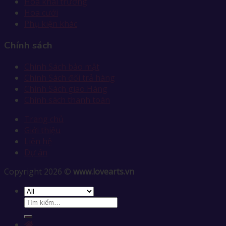
Hoa khai trương
Hoa cưới
Phụ kiện khác
Chính sách
Chính Sách bảo mật
Chính Sách đổi trả hàng
Chính Sách giao Hàng
Chính sách thanh toán
Trang chủ
Giới thiệu
Liên hệ
Dự án
Copyright 2026 ©
www.lovearts.vn