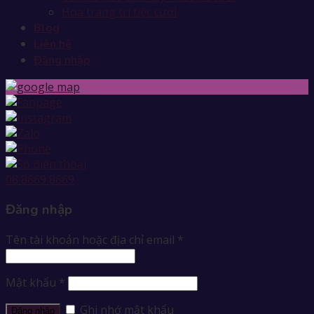
Hoa trang trí tiệc cưới
Blog
Liên hệ
Đăng nhập
08 8669 8669
Đăng nhập
Tên tài khoản hoặc địa chỉ email
*
Mật khẩu
*
Ghi nhớ mật khẩu
Đăng nhập