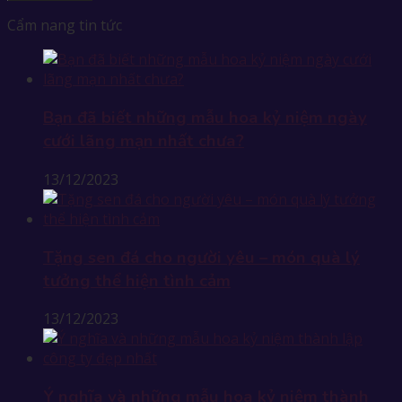
Cẩm nang tin tức
Bạn đã biết những mẫu hoa kỷ niệm ngày
cưới lãng mạn nhất chưa?
13/12/2023
Tặng sen đá cho người yêu – món quà lý
tưởng thể hiện tình cảm
13/12/2023
Ý nghĩa và những mẫu hoa kỷ niệm thành