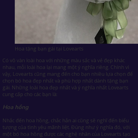
Hoa tặng bạn gái tại Lovearts
Có vô vàn loài hoa với những màu sắc và vẻ đẹp khác
nhau, mỗi loài hoa lại mang một ý nghĩa riêng. Chính vì
vậy, Lovearts cũng mang đến cho bạn nhiều lựa chọn để
chọn bó hoa đẹp nhất và phù hợp nhất dành tặng bạn
gái. Những loài hoa đẹp nhất và ý nghĩa nhất Lovearts
cung cấp cho các bạn là:
Hoa hồng
Nhắc đến hoa hồng, chắc hẳn ai cũng sẽ nghĩ đến biểu
tượng của tình yêu mãnh liệt. Đúng như ý nghĩa đó, với
một bó hoa hồng được các nghệ nhân của Lovearts tạo