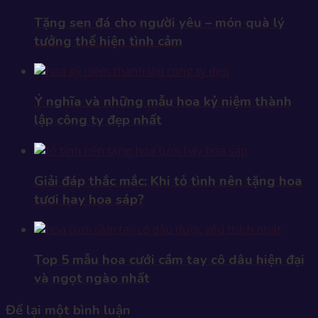
Tặng sen đá cho người yêu – món quà lý
tưởng thể hiện tình cảm
Ý nghĩa và những mẫu hoa kỷ niệm thành
lập công ty đẹp nhất
Giải đáp thắc mắc: Khi tỏ tình nên tặng hoa
tươi hay hoa sáp?
Top 5 mẫu hoa cưới cầm tay cô dâu hiện đại
và ngọt ngào nhất
Để lại một bình luận