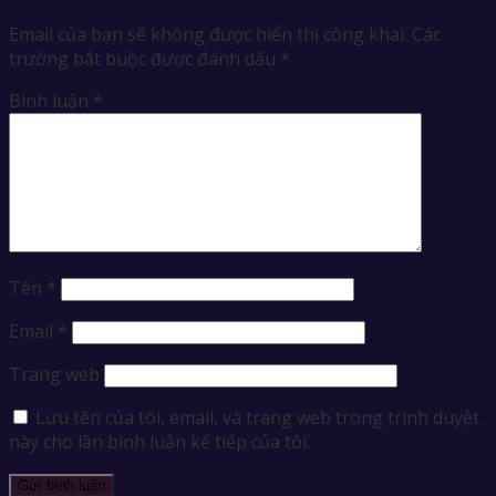
Email của bạn sẽ không được hiển thị công khai.
Các
trường bắt buộc được đánh dấu
*
Bình luận
*
Tên
*
Email
*
Trang web
Lưu tên của tôi, email, và trang web trong trình duyệt
này cho lần bình luận kế tiếp của tôi.