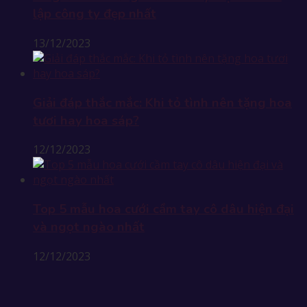
lập công ty đẹp nhất
13/12/2023
Giải đáp thắc mắc: Khi tỏ tình nên tặng hoa
tươi hay hoa sáp?
12/12/2023
Top 5 mẫu hoa cưới cầm tay cô dâu hiện đại
và ngọt ngào nhất
12/12/2023