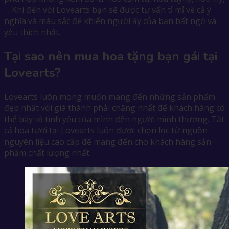
… Khi đến với Lovearts bạn sẽ được tư vấn tỉ mỉ về cả ý
nghĩa và màu sắc để khiến người ấy của bạn bất ngờ và
yêu thích nhất.
Tại sao nên mua hoa tặng bạn gái tại
Lovearts?
Lovearts luôn mong muốn mang đến những sản phẩm
đẹp nhất với giá thành phải chăng nhất để khách hàng có
thể bày tỏ tình yêu của mình đến người mình thương. Tất
cả hoa tươi tại Lovearts luôn được chọn lọc từ nguồn
nguyên liệu cao cấp để mang đến cho khách hàng sản
phẩm chất lượng nhất.