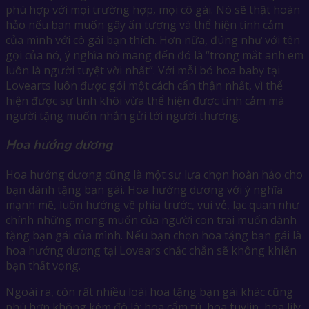
phù hợp với mọi trường hợp, mọi cô gái. Nó sẽ thật hoàn
hảo nếu bạn muốn gây ấn tượng và thể hiện tình cảm
của mình với cô gái bạn thích. Hơn nữa, đúng như với tên
gọi của nó, ý nghĩa nó mang đến đó là “trong mắt anh em
luôn là người tuyệt vời nhất”. Với mỗi bó hoa baby tại
Lovearts luôn được gói một cách cẩn thận nhất, vì thể
hiện được sự tinh khôi vừa thể hiện được tình cảm mà
người tặng muốn nhắn gửi tới người thương.
Hoa hướng dương
Hoa hướng dương cũng là một sự lựa chọn hoàn hảo cho
bạn dành tặng bạn gái. Hoa hướng dương với ý nghĩa
mạnh mẽ, luôn hướng về phía trước, vui vẻ, lạc quan như
chính những mong muốn của người con trai muốn dành
tặng bạn gái của mình. Nếu bạn chọn hoa tặng bạn gái là
hoa hướng dương tại Lovears chắc chắn sẽ không khiến
bạn thất vọng.
Ngoài ra, còn rất nhiều loài hoa tặng bạn gái khác cũng
phù hợp không kém đó là: hoa cẩm tú, hoa tuylip, hoa lily,