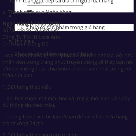
– Thanh toán trực tiếp tại địa chỉ người đặt hàng
b. Thanh toán qua Ngân hàng:
Ngân Hàng Á Châu (ACB)
Chưa có sản phẩm trong giỏ hàng.
Số tài khoản : 866986698
Công Ty TNHH Love Arts
Giỏ hàng
Chi Nhánh Đông Đô
Chưa có sản phẩm trong giỏ hàng.
Love Arts với phong cách phục vụ chuyên nghiệp, đội ngũ
nhân viên trong trang phục truyền thống sẽ thay bạn nói
lời chúc mừng hoặc chia buồn chân thành nhất tới người
thân của bạn.
1. Đặt hàng theo mẫu:
– Khi bạn chọn một mẫu hoa và ưng ý, mời bạn điền đầy
đủ thông tin theo mẫu.
– Chúng tôi sẽ liên hệ lại với bạn để xác nhận đơn hàng
trong vòng 24 giờ.
2. Đặt hàng theo yêu cầu tự chọn: