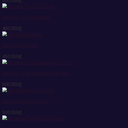
600.000
₫
Bó Hoa Thu Dịu Dàng
400.000
₫
Bó Hoa Sắc Màu
450.000
₫
Bó Hoa Tone Vàng Mix Sen Đá
600.000
₫
Bó Hoa Hồng Cho Em
500.000
₫