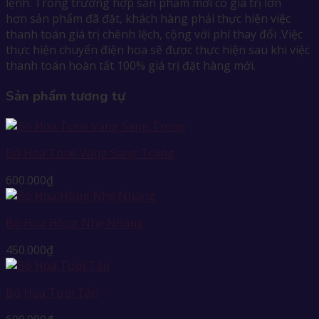
lệnh. Trong trường hợp sản phẩm mới có giá trị lớn
hơn sản phẩm đã đặt, khách hàng phải thực hiện việc
thanh toán giá trị chênh lệch, cộng với phí thay đổi .Việc
thực hiện chuyển điện hoa sẽ được thực hiện sau khi việc
thanh toán hoàn tất 100% giá trị đặt hàng mới.
Sản phẩm tương tự
Bó Hoa Tone Vàng Sang Trọng
600.000
₫
Bó Hoa Hồng Nhẹ Nhàng
450.000
₫
Bó Hoa Tươi Tắn