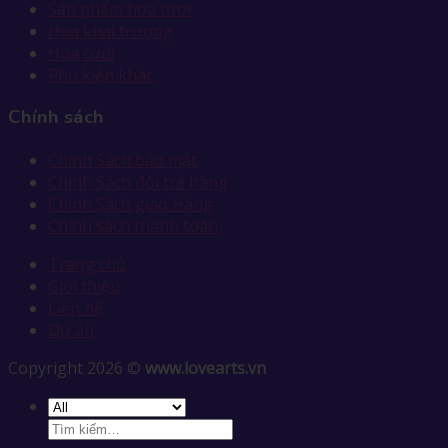
Sản phẩm hoa tươi
Hoa khai trương
Hoa cưới
Phụ kiện khác
Chính sách
Chính Sách bảo mật
Chính Sách đổi trả hàng
Chính Sách giao Hàng
Chính sách thanh toán
Trang chủ
Giới thiệu
Liên hệ
Dự án
Copyright 2026 ©
www.lovearts.vn