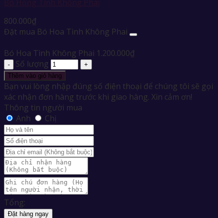
Bó Hồng Tình Không Phai
800.000
₫
Đặt mua Bó Hoa Tình Không Phai
Bó Hoa Tình Không Phai
1.200.000
₫
Số lượng
Thêm vào giỏ hàng
Bạn vui lòng nhập đúng số điện thoại để chúng tôi sẽ gọi
xác nhận đơn hàng trước khi giao hàng. Xin cảm ơn!
Thông tin người mua
Anh
Chị
Tổng:
Đặt hàng ngay