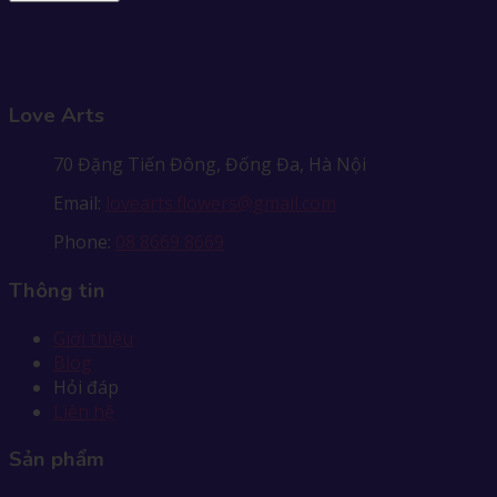
Love Arts
70 Đặng Tiến Đông, Đống Đa, Hà Nội
Email:
lovearts.flowers@gmail.com
Phone:
08 8669 8669
Thông tin
Giới thiệu
Blog
Hỏi đáp
Liên hệ
Sản phẩm