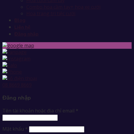
Hoa cưới cầm tay
Combo hoa cầm tay+ hoa xe cưới
Hoa trang trí tiệc cưới
Blog
Liên hệ
Đăng nhập
08 8669 8669
Đăng nhập
Tên tài khoản hoặc địa chỉ email
*
Mật khẩu
*