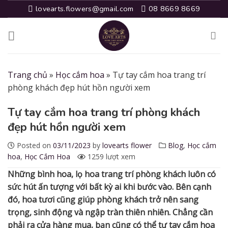
Skip
lovearts.flowers@gmail.com
08 8669 8669
to
content
Trang chủ
»
Học cắm hoa
»
Tự tay cắm hoa trang trí
phòng khách đẹp hút hồn người xem
Tự tay cắm hoa trang trí phòng khách
đẹp hút hồn người xem
Posted on
03/11/2023
by
lovearts flower
Blog
,
Học cắm
hoa
,
Học Cắm Hoa
1259 lượt xem
Những bình hoa, lọ hoa trang trí phòng khách luôn có
sức hút ấn tượng với bất kỳ ai khi bước vào. Bên cạnh
đó, hoa tươi cũng giúp phòng khách trở nên sang
trọng, sinh động và ngập tràn thiên nhiên. Chẳng cần
phải ra cửa hàng mua, bạn cũng có thể tự tay cắm hoa