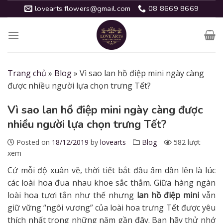
Skip
lovearts.flowers@gmail.com
08 8669 8669
to
content
Trang chủ
»
Blog
»
Vì sao lan hồ điệp mini ngày càng
được nhiều người lựa chọn trưng Tết?
Vì sao lan hồ điệp mini ngày càng được
nhiều người lựa chọn trưng Tết?
Posted on
18/12/2019
by
lovearts
Blog
582 lượt
xem
Cứ mỗi độ xuân về, thời tiết bắt đầu ấm dần lên là lúc
các loài hoa đua nhau khoe sắc thắm. Giữa hàng ngàn
loài hoa tươi tắn như thế nhưng
lan hồ điệp mini
vẫn
giữ vững “ngôi vương” của loài hoa trưng Tết được yêu
thích nhất trong những năm gần đây. Bạn hãy thử nhớ