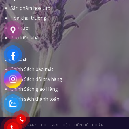
Sản phẩm hoa tươi
Hoa khai trương
Hoa cưới
Phụ kiện khác
Chính sách
Chính Sách bảo mật
Chính Sách đổi trả hàng
Chính Sách giao Hàng
Chính sách thanh toán
TRANG CHỦ
GIỚI THIỆU
LIÊN HỆ
DỰ ÁN