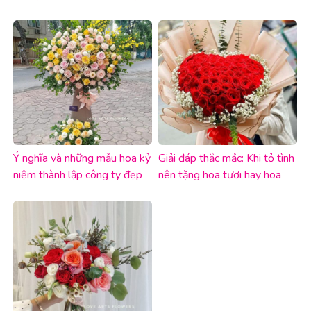
nhất chưa?
tình cảm
Ý nghĩa và những mẫu hoa kỷ
Giải đáp thắc mắc: Khi tỏ tình
niệm thành lập công ty đẹp
nên tặng hoa tươi hay hoa
nhất
sáp?