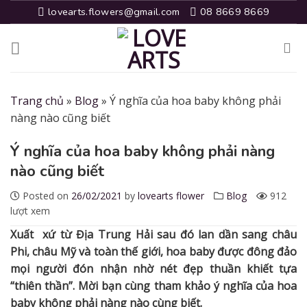
Skip
lovearts.flowers@gmail.com
08 8669 8669
to
content
Trang chủ
»
Blog
»
Ý nghĩa của hoa baby không phải
nàng nào cũng biết
Ý nghĩa của hoa baby không phải nàng
nào cũng biết
Posted on
26/02/2021
by
lovearts flower
Blog
912
lượt xem
Xuất xứ từ Địa Trung Hải sau đó lan dần sang châu
Phi, châu Mỹ và toàn thế giới, hoa baby được đông đảo
mọi người đón nhận nhờ nét đẹp thuần khiết tựa
“thiên thần”. Mời bạn cùng tham khảo ý nghĩa của hoa
baby không phải nàng nào cùng biết.